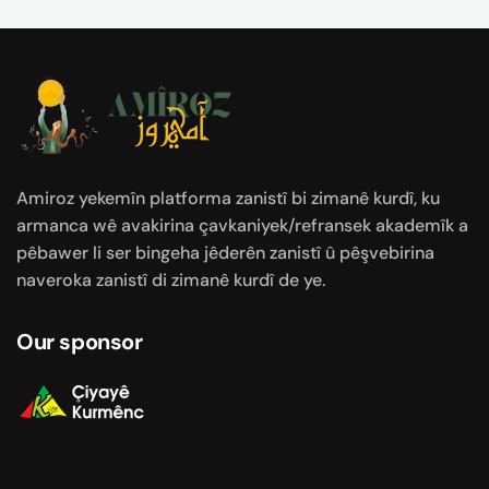
Amiroz yekemîn platforma zanistî bi zimanê kurdî, ku
armanca wê avakirina çavkaniyek/refransek akademîk a
pêbawer li ser bingeha jêderên zanistî û pêşvebirina
naveroka zanistî di zimanê kurdî de ye.
Our sponsor