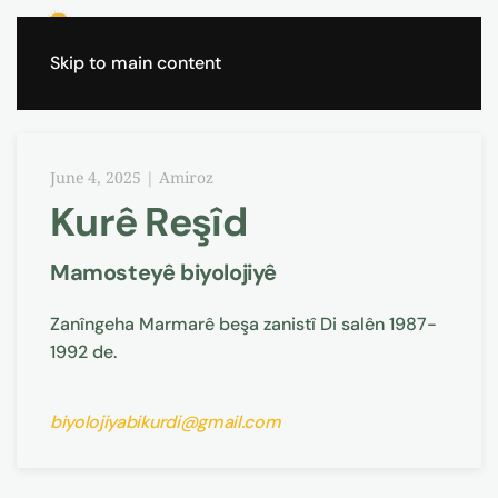
Skip to main content
June 4, 2025
|
Amiroz
Kurê Reşîd
Mamosteyê biyolojiyê
Zanîngeha Marmarê beşa zanistî Di salên 1987-
1992 de.
biyolojiyabikurdi@gmail.com